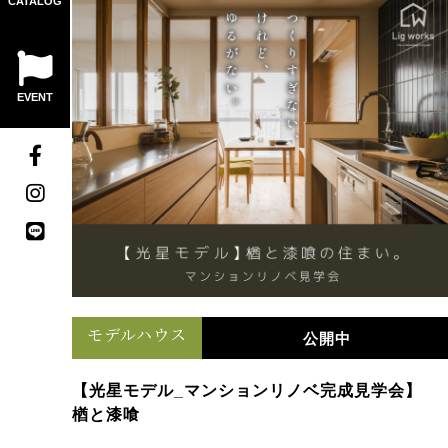
CATALOG
EVENT
モデルハウス
公開中
【光星モデル_マンションリノベ完成見学会】
楢と漆喰