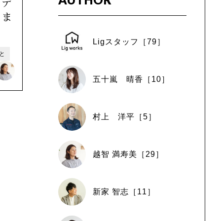
フデ
しま
Ligスタッフ［79］
こと
五十嵐 晴香［10］
村上 洋平［5］
越智 満寿美［29］
新家 智志［11］