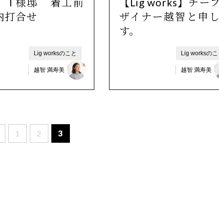
 T様邸 着工前
【Lig works】チー
内打合せ
ザイナー越智と申
す。
Lig worksのこと
Lig worksの
越智 満寿美
越智 満寿美
1
2
3