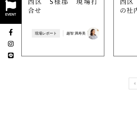
西区 S様邸 現場打
西区
合せ
の社
EVENT
現場レポート
越智 満寿美