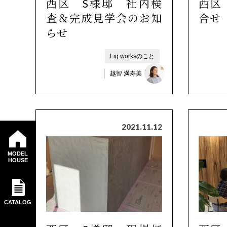
西区 S様邸 社内検
西区
査＆完成見学会のお知
合せ
らせ
Lig worksのこと
越智 満寿美
2021.11.12
MODEL
HOUSE
CATALOG