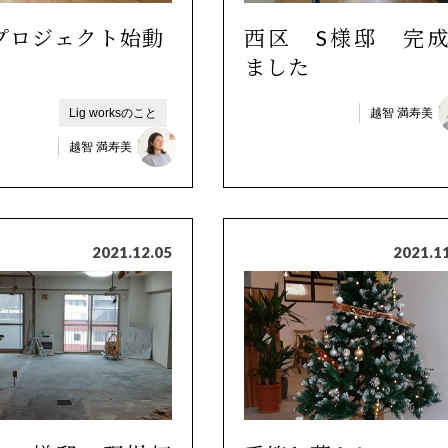
プロジェクト始動
西区 S様邸 完
ました
Lig worksのこと
越智 満寿美
越智 満寿美
2021.12.05
2021.1