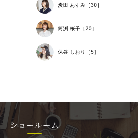
炭田 あすみ［30］
筒渕 桜子［20］
保谷 しおり［5］
ショールーム