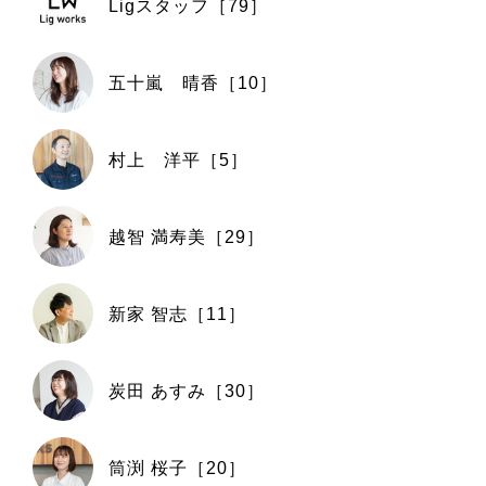
Ligスタッフ［79］
五十嵐 晴香［10］
村上 洋平［5］
越智 満寿美［29］
新家 智志［11］
炭田 あすみ［30］
筒渕 桜子［20］