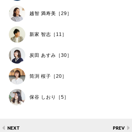
越智 満寿美［29］
新家 智志［11］
炭田 あすみ［30］
筒渕 桜子［20］
保谷 しおり［5］
NEXT
PREV