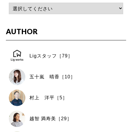
AUTHOR
Ligスタッフ［79］
五十嵐 晴香［10］
村上 洋平［5］
越智 満寿美［29］