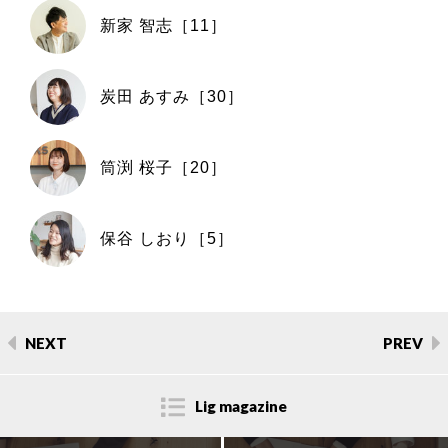
新家 智志［11］
炭田 あすみ［30］
筒渕 桜子［20］
保谷 しおり［5］
NEXT
PREV
Lig magazine