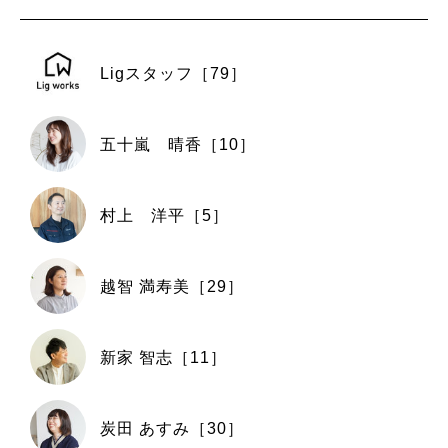
Ligスタッフ［79］
五十嵐 晴香［10］
村上 洋平［5］
越智 満寿美［29］
新家 智志［11］
炭田 あすみ［30］