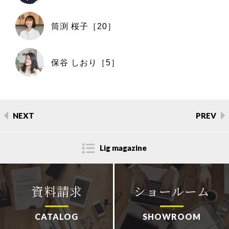
筒渕 桜子［20］
保谷 しおり［5］
NEXT
PREV
Lig magazine
資料請求
ショールーム
CATALOG
SHOWROOM